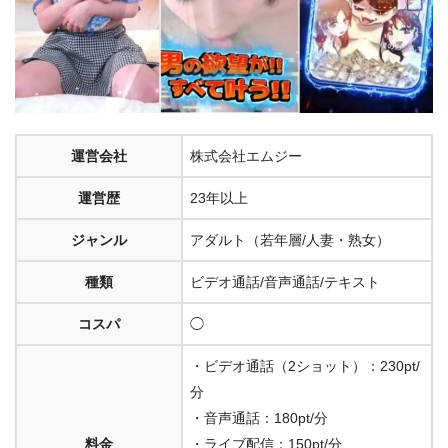
運営会社
株式会社エムジー
運営歴
23年以上
ジャンル
アダルト（若年層/人妻・熟女）
種類
ビデオ通話/音声通話/テキスト
コスパ
◯
・ビデオ通話（2ショット）：230pt/
分
・音声通話：180pt/分
料金
・ライブ配信：150pt/分