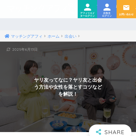
ログイ
ログ
アフィリエイター
広告主
マッチングアフィ
ホーム
出会い
2025年6月13日
ヤリ友ってなに？ヤリ友と出会
う方法や女性を落とすコツなど
を解説！