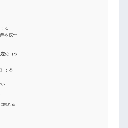
チする
相手を探す
設定のコツ
真にする
ない
ツ
に触れる