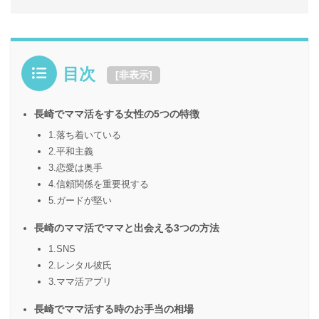
目次
[
非表示
]
長崎でママ活をする女性の5つの特徴
1.落ち着いている
2.平和主義
3.恋愛は奥手
4.信頼関係を重要視する
5.ガードが堅い
長崎のママ活でママと出会える3つの方法
1.SNS
2.レンタル彼氏
3.ママ活アプリ
長崎でママ活する時のお手当の相場