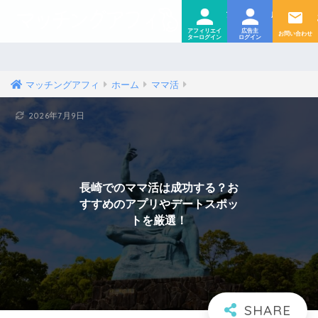
ログイ
ログ
アフィリエイター
広告主
マッチングアフィ
ホーム
ママ活
2026年7月9日
長崎でのママ活は成功する？お
すすめのアプリやデートスポッ
トを厳選！