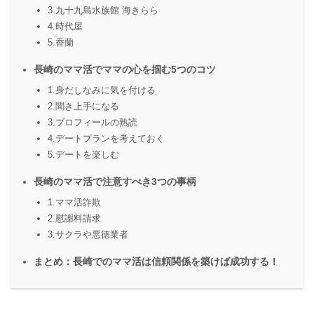
3.九十九島水族館 海きらら
4.時代屋
5.香蘭
長崎のママ活でママの心を掴む5つのコツ
1.身だしなみに気を付ける
2.聞き上手になる
3.プロフィールの熟読
4.デートプランを考えておく
5.デートを楽しむ
長崎のママ活で注意すべき3つの事柄
1.ママ活詐欺
2.慰謝料請求
3.サクラや悪徳業者
まとめ：長崎でのママ活は信頼関係を築けば成功する！