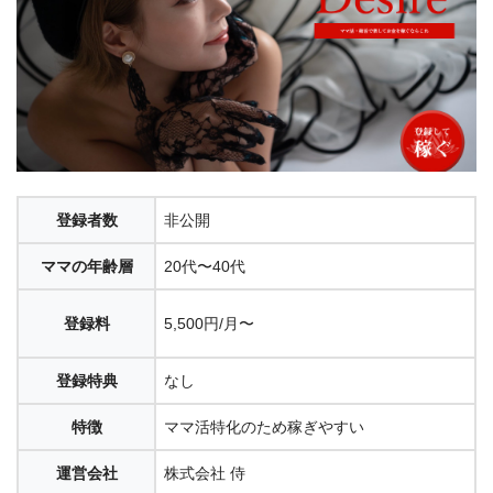
登録者数
非公開
ママの年齢層
20代〜40代
登録料
5,500円/月〜
登録特典
なし
特徴
ママ活特化のため稼ぎやすい
運営会社
株式会社 侍